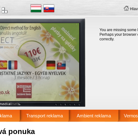
Hlav
You are missing some F
Perhaps your browser ca
correctly.
eklama
Transport reklama
Ambient reklama
Vernos
vá ponuka