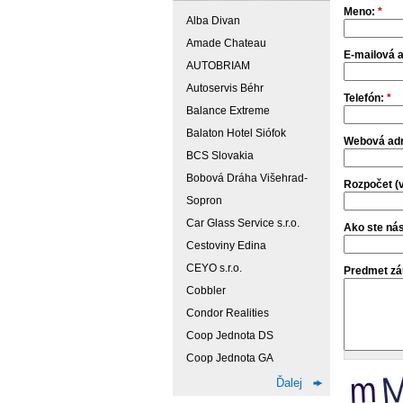
Meno:
*
Alba Divan
Amade Chateau
E-mailová 
AUTOBRIAM
Autoservis Béhr
Telefón:
*
Balance Extreme
Balaton Hotel Siófok
Webová ad
BCS Slovakia
Bobová Dráha Višehrad-
Rozpočet (v
Sopron
Car Glass Service s.r.o.
Ako ste nás
Cestoviny Edina
CEYO s.r.o.
Predmet zá
Cobbler
Condor Realities
Coop Jednota DS
Coop Jednota GA
Ďalej