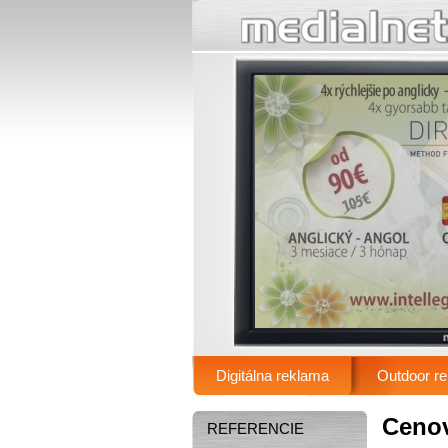
.
Digitálna reklama
Outdoor r
Main menu
Ceno
REFERENCIE