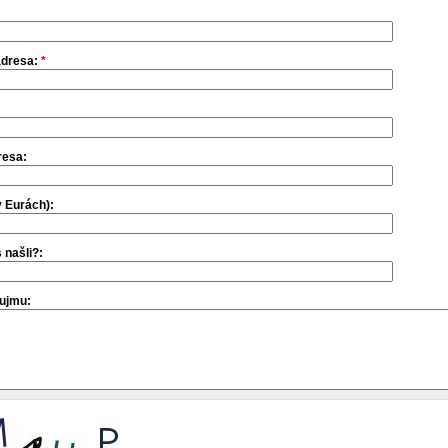
adresa:
*
resa:
 Eurách):
 našli?:
ujmu: