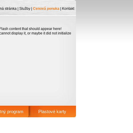
ná stránka
|
Služby
|
Cenová ponuka
|
Kontakt
lash content that should appear here!
nnot display it, or maybe it did not initialize
tný program
Plastové karty